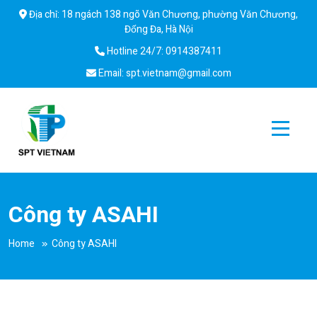
Skip
Địa chỉ: 18 ngách 138 ngõ Văn Chương, phường Văn Chương,
to
Đống Đa, Hà Nội
content
Hotline 24/7: 0914387411
Email: spt.vietnam@gmail.com
SPT
Dịch vụ lắp đặt, bảo dưỡng, sửa chữa điều hoà công nghiệp
Vietnam
Công ty ASAHI
Home
Công ty ASAHI