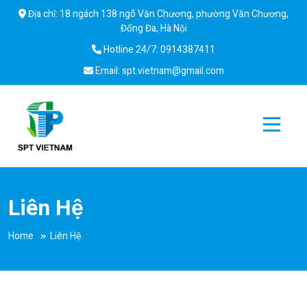
Skip
Địa chỉ: 18 ngách 138 ngõ Văn Chương, phường Văn Chương,
to
Đống Đa, Hà Nội
content
Hotline 24/7: 0914387411
Email: spt.vietnam@gmail.com
SPT
Dịch vụ lắp đặt, bảo dưỡng, sửa chữa điều hoà công nghiệp
Vietnam
Liên Hệ
Home
Liên Hệ