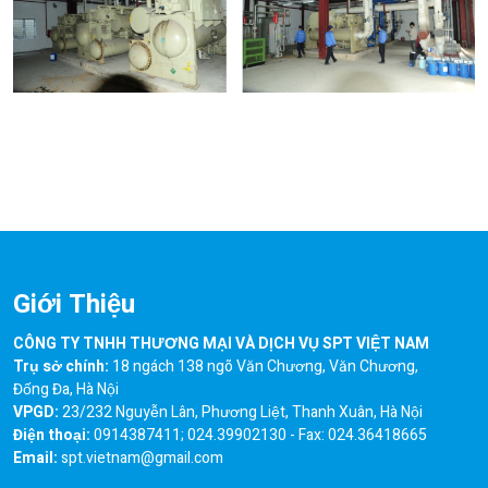
Giới Thiệu
CÔNG TY TNHH THƯƠNG MẠI VÀ DỊCH VỤ SPT VIỆT NAM
Trụ sở chính:
18 ngách 138 ngõ Văn Chương, Văn Chương,
Đống Đa, Hà Nội
VPGD:
23/232 Nguyễn Lân, Phương Liệt, Thanh Xuân, Hà Nội
Điện thoại:
0914387411; 024.39902130 - Fax: 024.36418665
Email:
spt.vietnam@gmail.com