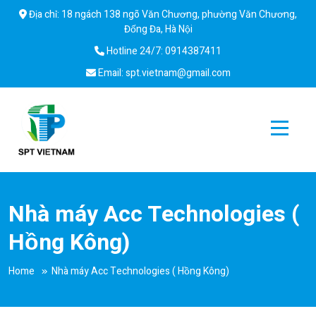
Skip
Địa chỉ: 18 ngách 138 ngõ Văn Chương, phường Văn Chương,
to
Đống Đa, Hà Nội
content
Hotline 24/7: 0914387411
Email: spt.vietnam@gmail.com
SPT
Dịch vụ lắp đặt, bảo dưỡng, sửa chữa điều hoà công nghiệp
Vietnam
Nhà máy Acc Technologies (
Hồng Kông)
Home
Nhà máy Acc Technologies ( Hồng Kông)